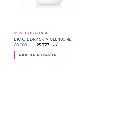
SOINS HYDRATATION
BIO OIL DRY SKIN GEL 100ML
Le
Le
30,000
د.ت
25,777
د.ت
prix
prix
initial
actuel
AJOUTER AU PANIER
était :
est :
د.ت 25,777.
د.ت 30,000.
د..