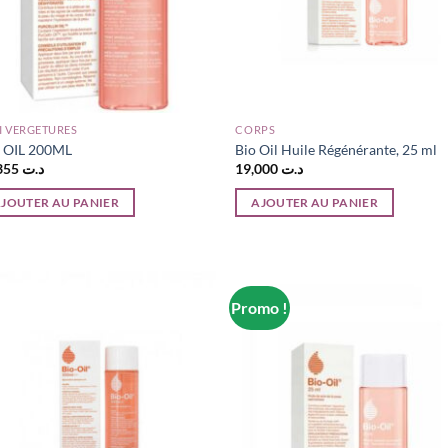
I VERGETURES
CORPS
 OIL 200ML
Bio Oil Huile Régénérante, 25 ml
60,355
د.ت
19,000
د.ت
JOUTER AU PANIER
AJOUTER AU PANIER
Promo !