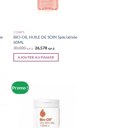
CORPS
ée
BIO-OIL HUILE DE SOIN Spécialisée
60ML
Le
Le
30,000
د.ت
26,578
د.ت
prix
prix
initial
actuel
AJOUTER AU PANIER
était :
est :
د.ت 26,578.
د.ت 30,000.
د..
Promo !