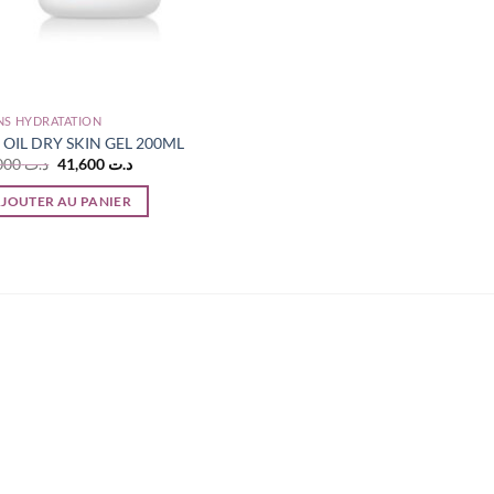
NS HYDRATATION
 OIL DRY SKIN GEL 200ML
Le
Le
45,000
د.ت
41,600
د.ت
prix
prix
initial
actuel
JOUTER AU PANIER
était :
est :
د.ت 41,600.
د.ت 45,000.