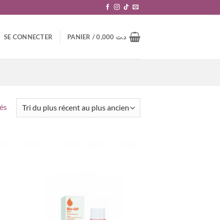
SE CONNECTER
PANIER /
0,000
د.ت
Trié
hés
du
plus
récent
au
plus
ancien