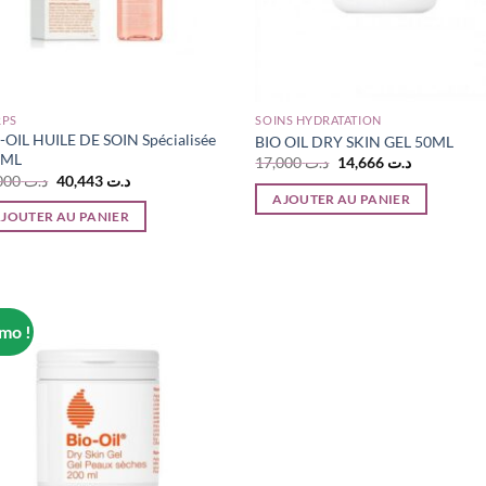
RPS
SOINS HYDRATATION
-OIL HUILE DE SOIN Spécialisée
BIO OIL DRY SKIN GEL 50ML
5ML
Le
Le
17,000
د.ت
14,666
د.ت
prix
prix
Le
Le
45,000
د.ت
40,443
د.ت
initial
actuel
prix
prix
AJOUTER AU PANIER
était :
est :
initial
actuel
JOUTER AU PANIER
ت 14,666
د.ت 17,000.
était :
est :
د.ت 40,443.
د.ت 45,000.
mo !