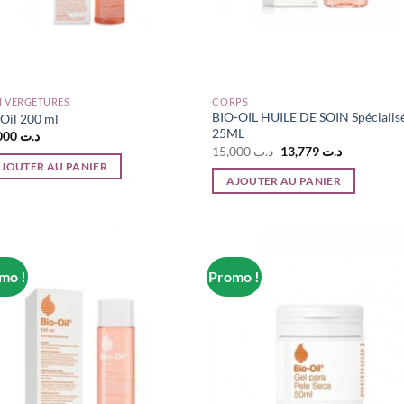
I VERGETURES
CORPS
BIO-OIL HUILE DE SOIN Spécialis
 Oil 200 ml
25ML
66,000
د.ت
Le
Le
15,000
د.ت
13,779
د.ت
prix
prix
JOUTER AU PANIER
initial
actuel
AJOUTER AU PANIER
était :
est :
ت 13,779
د.ت 15,000.
mo !
Promo !