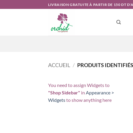
Passer
LIVRAISON GRATUITE À PARTIR DE 150 DT D
au
contenu
ACCUEIL
/
PRODUITS IDENTIFIÉS 
You need to assign Widgets to
"Shop Sidebar"
in
Appearance >
Widgets
to show anything here