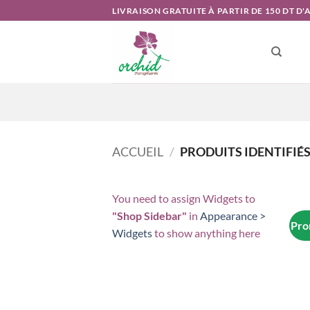
Passer
LIVRAISON GRATUITE À PARTIR DE 150 DT D
au
contenu
ACCUEIL
/
PRODUITS IDENTIFIÉS
You need to assign Widgets to
"Shop Sidebar"
in
Appearance >
Pro
Widgets
to show anything here