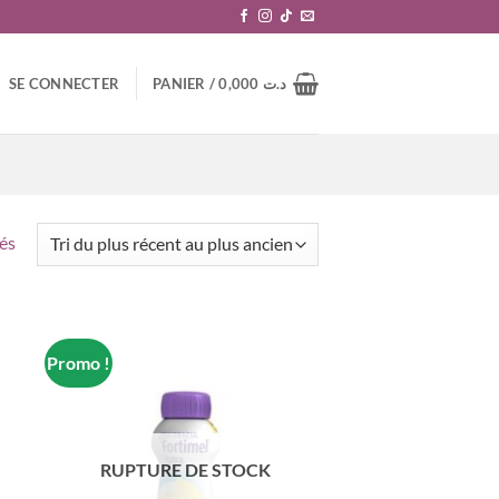
SE CONNECTER
PANIER /
0,000
د.ت
Trié
hés
du
plus
récent
au
Promo !
plus
ancien
RUPTURE DE STOCK