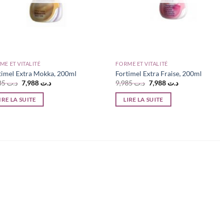
ME ET VITALITÉ
FORME ET VITALITÉ
timel Extra Mokka, 200ml
Fortimel Extra Fraise, 200ml
Le
Le
Le
Le
9,985
د.ت
7,988
د.ت
9,985
د.ت
7,988
د.ت
prix
prix
prix
prix
initial
actuel
initial
actuel
IRE LA SUITE
LIRE LA SUITE
était :
est :
était :
est :
د.ت 7,988.
د.ت 9,985.
د.ت 7,988.
د.ت 9,985.