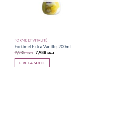
FORME ET VITALITÉ
Fortimel Extra Vanille, 200ml
Le
Le
9,985
د.ت
7,988
د.ت
prix
prix
initial
actuel
LIRE LA SUITE
était :
est :
د.ت 7,988.
د.ت 9,985.