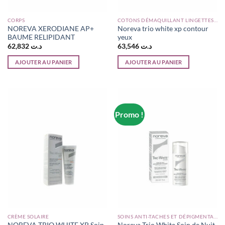
CORPS
COTONS DÉMAQUILLANT LINGETTES ET ÉPONGES
NOREVA XERODIANE AP+
Noreva trio white xp contour
BAUME RELIPIDANT
yeux
62,832
د.ت
63,546
د.ت
AJOUTER AU PANIER
AJOUTER AU PANIER
Promo !
CRÈME SOLAIRE
SOINS ANTI-TACHES ET DÉPIGMENTANTS
NOREVA TRIO WHITE XP Soin
Noreva Trio White Soin de Nuit