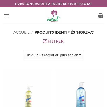
Passer
LIVRAISON GRATUITE À PARTIR DE 150 DT D'ACHAT
au
contenu
ACCUEIL
/
PRODUITS IDENTIFIÉS “NOREVA”
FILTRER