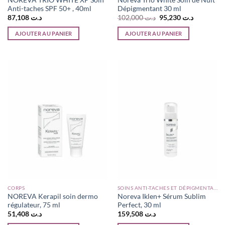
Anti-taches SPF 50+ , 40ml
Dépigmentant 30 ml
Le
Le
87,108
د.ت
102,000
د.ت
95,230
د.ت
prix
prix
initial
actuel
AJOUTER AU PANIER
AJOUTER AU PANIER
était :
est :
د.ت 102,000.
CORPS
SOINS ANTI-TACHES ET DÉPIGMENTANTS
NOREVA Kerapil soin dermo
Noreva Iklen+ Sérum Sublim
régulateur, 75 ml
Perfect, 30 ml
51,408
د.ت
159,508
د.ت