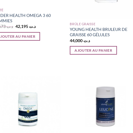
TÉ
NDER HEALTH OMEGA 3 60
MMIES
BRÛLE GRAISSE
Le
Le
50,673
د.ت
42,195
د.ت
YOUNG HEALTH BRULEUR DE
prix
prix
initial
actuel
GRAISSE 60 GÉLULES
JOUTER AU PANIER
était :
est :
44,000
د.ت
د.ت 42,195.
د.ت 50,673.
AJOUTER AU PANIER