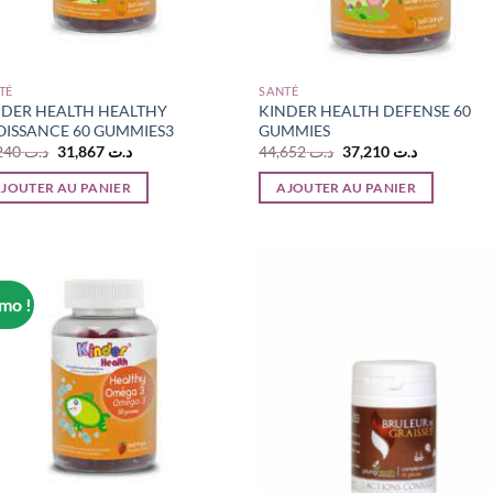
TÉ
SANTÉ
NDER HEALTH HEALTHY
KINDER HEALTH DEFENSE 60
OISSANCE 60 GUMMIES3
GUMMIES
Le
Le
Le
Le
38,240
د.ت
31,867
د.ت
44,652
د.ت
37,210
د.ت
prix
prix
prix
prix
initial
actuel
initial
actuel
JOUTER AU PANIER
AJOUTER AU PANIER
était :
est :
était :
est :
ت 37,210
د.ت 44,652.
د.ت 31,867.
د.ت 38,240.
mo !