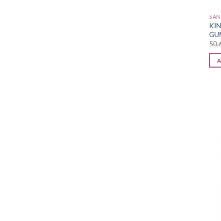
SAN
KI
GU
A