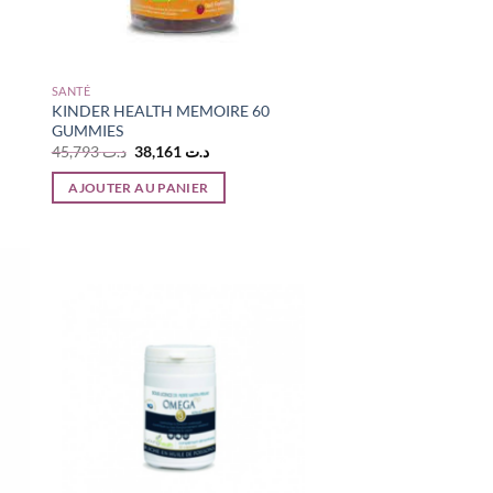
SANTÉ
KINDER HEALTH MEMOIRE 60
GUMMIES
Le
Le
45,793
د.ت
38,161
د.ت
prix
prix
initial
actuel
AJOUTER AU PANIER
était :
est :
د.ت 38,161.
د.ت 45,793.
د..