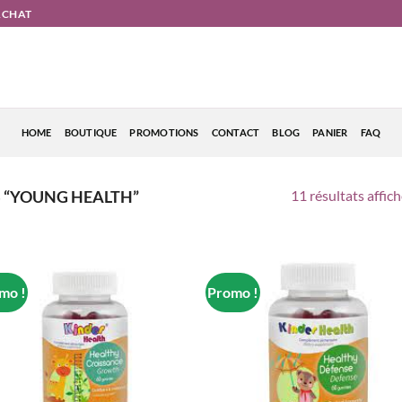
'ACHAT
HOME
BOUTIQUE
PROMOTIONS
CONTACT
BLOG
PANIER
FAQ
11 résultats affic
S “YOUNG HEALTH”
mo !
Promo !