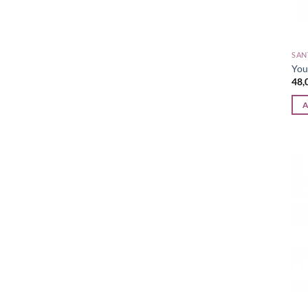
SAN
You
A