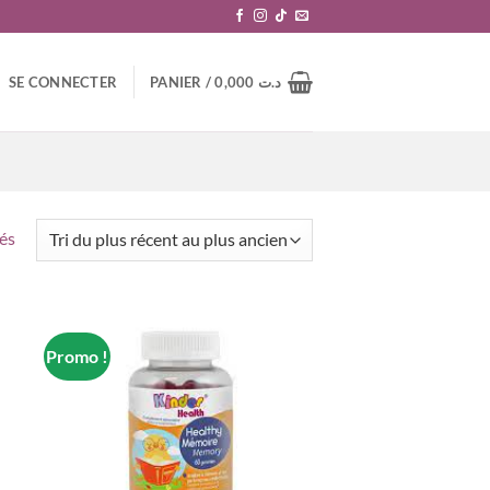
SE CONNECTER
PANIER /
0,000
د.ت
Trié
hés
du
plus
récent
au
Promo !
plus
ancien