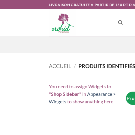
Passer
LIVRAISON GRATUITE À PARTIR DE 150 DT D
au
contenu
ACCUEIL
/
PRODUITS IDENTIFIÉ
You need to assign Widgets to
"Shop Sidebar"
in
Appearance >
Pro
Widgets
to show anything here