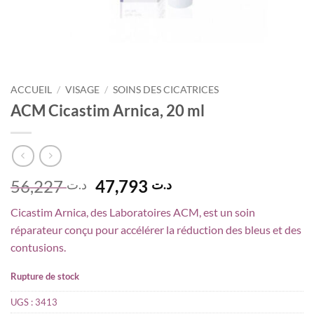
ACCUEIL
/
VISAGE
/
SOINS DES CICATRICES
ACM Cicastim Arnica, 20 ml
Le
Le
56,227
47,793
د.ت
د.ت
prix
prix
Cicastim Arnica, des Laboratoires ACM, est un soin
initial
actuel
réparateur conçu pour accélérer la réduction des bleus et des
était :
est :
contusions.
د.ت 47,793.
د.ت 56,227.
Rupture de stock
UGS :
3413