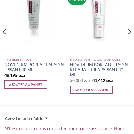
PREMIÈRES RIDES
HYDRATANTS PEAUX ATOPIQUES
NOVIDERM BOREADE SL SOIN
NOVIDERM BOREADE R SOIN
LISSANT 40 ML
REPARATEUR APAISANT 40
ML
48,195
د.ت
Le
Le
50,000
د.ت
41,412
د.ت
prix
prix
AJOUTER AU PANIER
initial
actuel
AJOUTER AU PANIER
était :
est :
د.ت 41,412.
د.ت 50,000.
Avez besoin d’aide ?
N’hésitez pas à nous contacter pour toute assistance. Nous