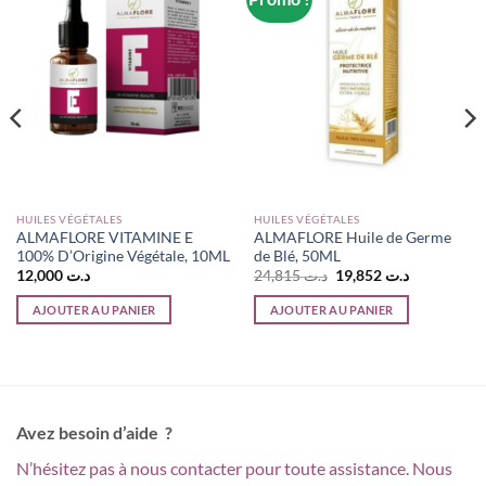
HUILES VÉGÉTALES
HUILES VÉGÉTALES
ALMAFLORE VITAMINE E
ALMAFLORE Huile de Germe
100% D’Origine Végétale, 10ML
de Blé, 50ML
Le
Le
12,000
د.ت
24,815
د.ت
19,852
د.ت
prix
prix
initial
actuel
AJOUTER AU PANIER
AJOUTER AU PANIER
était :
est :
د.ت 19,852.
د.ت 24,815.
Avez besoin d’aide ?
N’hésitez pas à nous contacter pour toute assistance. Nous