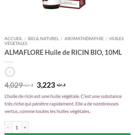
ACCUEIL
/
BIO & NATUREL
/
AROMATHÉRAPHIE
/
HUILES
VÉGÉTALES
ALMAFLORE Huile de RICIN BIO, 10ML
Le
Le
4,029
3,223
د.ت
د.ت
prix
prix
L’huile de ricin est une huile végétale. C’est une substance
initial
actuel
très riche qui pénètre rapidement. Elle a de nombreuses
était :
est :
vertus, comme toutes les huiles végétales.
د.ت 3,223.
د.ت 4,029.
quantité de ALMAFLORE Huile de RICIN BIO, 10ML