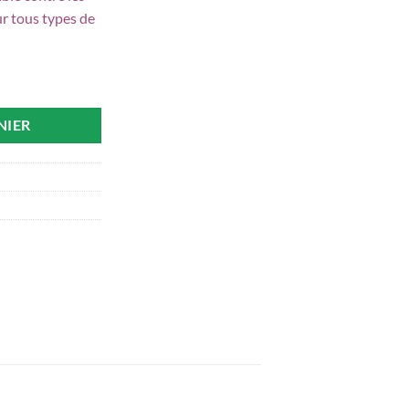
est :
r tous types de
د.ت 68,000.
د.ت 72,000.
LLA SPRAY SPF50+ 150ML
NIER