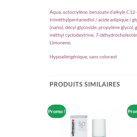
Aqua, octocrylène, benzoate d’alkyle C12-1
triméthylpentanediol / acide adipique / 
(nano), décyl glycoside, propylène glycol,
méthyl cyclodextrine, 7-déhydrocholestér
Limonene.
Hypoallergénique, sans colorant
PRODUITS SIMILAIRES
Promo !
Pro