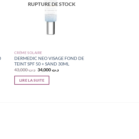
RUPTURE DE STOCK
CRÈME SOLAIRE
0
DERMEDIC NEO VISAGE FOND DE
TEINT SPF 50 + SAND 30ML
Le
Le
43,000
د.ت
34,000
د.ت
prix
prix
initial
actuel
LIRE LA SUITE
était :
est :
د.ت 34,000.
د.ت 43,000.