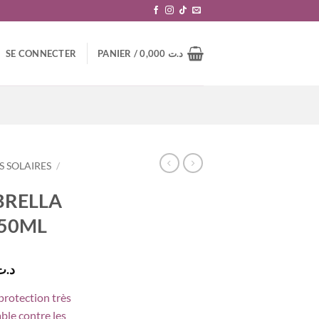
SE CONNECTER
PANIER /
0,000
د.ت
 SOLAIRES
/
BRELLA
150ML
Le
د.ت
prix
protection très
actuel
ble contre les