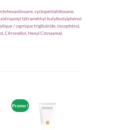
cyclohexasiloxane, cyclopentahiloxane,
zotriazolyl tétraméthyl butylbutylphénol
lique / caprique triglicéride, tocophérol,
, Citronellol, Hexyl Cinnaamal,
Promo !