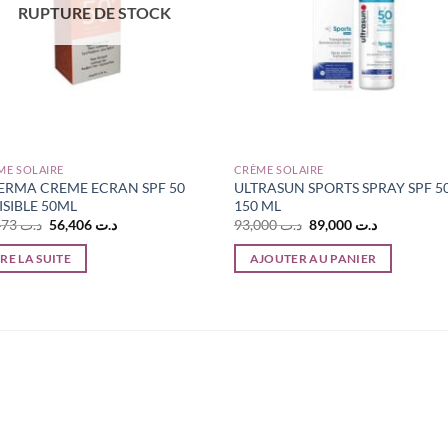
RUPTURE DE STOCK
ME SOLAIRE
CRÈME SOLAIRE
ERMA CREME ECRAN SPF 50
ULTRASUN SPORTS SPRAY SPF 5
ISIBLE 50ML
150 ML
Le
Le
Le
Le
67,473
د.ت
56,406
د.ت
93,000
د.ت
89,000
د.ت
prix
prix
prix
prix
initial
actuel
initial
actuel
IRE LA SUITE
AJOUTER AU PANIER
était :
est :
était :
est :
د.ت 89,000.
د.ت 93,000.
د.ت 56,406.
د.ت 67,473.