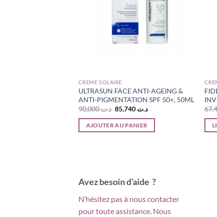
CRÈME SOLAIRE
CRÈ
PHOTOSUN MEN
ULTRASUN FACE ANTI-AGEING &
FID
ANTI-PIGMENTATION SPF 50+, 50ML
INV
Le
Le
90,000
د.ت
85,740
د.ت
prix
prix
initial
actuel
PANIER
AJOUTER AU PANIER
L
était :
est :
د.ت 85,740.
د.ت 90,000.
Avez besoin d’aide ?
N’hésitez pas à nous contacter
pour toute assistance. Nous