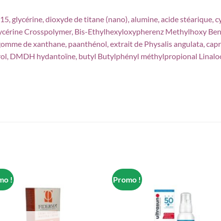
5, glycérine, dioxyde de titane (nano), alumine, acide stéarique, 
glycérine Crosspolymer, Bis-Ethylhexyloxypherenz Methylhoxy Ben
 gomme de xanthane, paanthénol, extrait de Physalis angulata, capry
ol, DMDH hydantoïne, butyl Butylphényl méthylpropional Linalool
mo !
Promo !