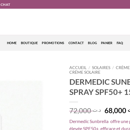
'ACHAT
HOME
BOUTIQUE
PROMOTIONS
CONTACT
BLOG
PANIER
FAQ
ACCUEIL
/
SOLAIRES
/
CRÈMES
CRÈME SOLAIRE
DERMEDIC SUN
SPRAY SPF50+ 
Le
72,000
68,000
د.ت
prix
Dermedic Sunbrella offre une 
initial
élevée SPF50+, efficace et dura