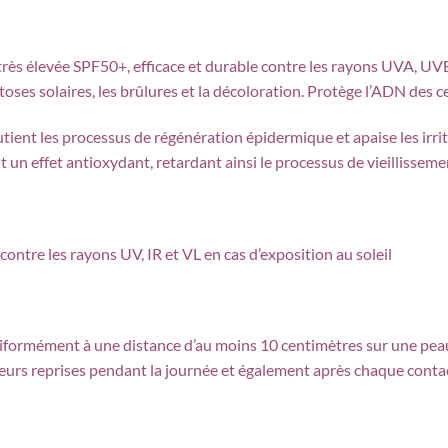
rès élevée SPF50+, efficace et durable contre les rayons UVA, UVB
oses solaires, les brûlures et la décoloration. Protège l’ADN des ce
tient les processus de régénération épidermique et apaise les irri
nt un effet antioxydant, retardant ainsi le processus de vieillissem
ontre les rayons UV, IR et VL en cas d’exposition au soleil
iformément à une distance d’au moins 10 centimètres sur une pea
usieurs reprises pendant la journée et également après chaque contac