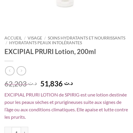
ACCUEIL
/
VISAGE
/
SOINS HYDRATANTS ET NOURRISSANTS
/
HYDRATANTS PEAUX INTOLÉRANTES
EXCIPIAL PRURI Lotion, 200ml
Le
Le
62,203
51,836
د.ت
د.ت
prix
prix
EXCIPIAL PRURI LOTION de SPIRIG est une lotion destinée
initial
actuel
pour les peaux sèches et prurigineuses suite aux signes de
était :
est :
l’âge ou aux conditions climatiques. Elle apaise et lutte contre
د.ت 51,836.
د.ت 62,203.
les prurits.
quantité de EXCIPIAL PRURI Lotion, 200ml