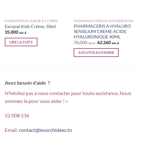
HYDRATATION VISAGE ET CORPS
HYDRATANTS PEAUX INTOLÉRANTES
PHARMACERIS A HYALURO
Excipial Kids Crème, 50ml
SENSILIUM CREME ACIDE
35,000
د.ت
HYALURONIQUE 40ML
Le
Le
LIRE LA SUITE
75,000
د.ت
62,260
د.ت
prix
prix
initial
actuel
AJOUTER AU PANIER
était :
est :
د.ت 62,260.
د.ت 75,000.
Avez besoin d’aide ?
N’hésitez pas à nous contacter pour toute assistance. Nous
sommes là pour vous aider ! »
52 008 536
Email:
contact@lesorchidees.tn