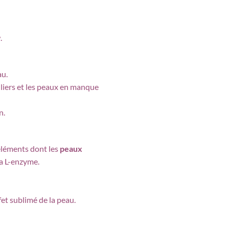
.
au.
guliers et les peaux en manque
n.
éléments dont les
peaux
la L-enzyme.
fet sublimé de la peau.