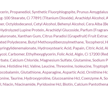
ycerin, Propanediol, Synthetic Fluorphlogopite, Prunus Amygdalus
Peg-100 Stearate, Ci 77891 (Titanium Dioxide), Arachidyl Alcoho
, Octyldodecanol, Cetyl Alcohol, Behenyl Alcohol, Cera Alba (Bee
drolyzed Lupine Protein, Arachidyl Glucoside, Parfum (Fragrance)
luronate, Xanthan Gum, Citrus Paradisi (Grapefruit) Fruit Extra
ated Polydecene, Butyl Methoxydibenzoylmethane, Tocopherol, H
Syringylidenemalonate, Hydroxystearic Acid, Papain, Citric Acid, A
ycol, Carbomer, Ethylhexyglycerin, Folic Acid, Algin, Ci 17200 (Re
bate, Calcium Chloride, Magnesium Sulfate, Glutamine, Sodium P
nine, Histidine Hcl, Valine, Leucine, Threonine, Isoleucine, Tryptop
nocobalamin, Glutathione, Asparagine, Aspartic Acid, Ornithine Hc
ionine, Taurine, Hydroxyproline, Glucosamine Hcl, Coenzyme A, 
l, Niacin, Niacinamide, Pyridoxine Hcl, Biotin, Calcium Pantothen