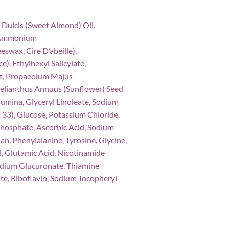
 Dulcis (Sweet Almond) Oil,
l, Ammonium
swax, Cire D’abeille),
, Ethylhexyl Salicylate,
ct, Propaeolum Majus
elianthus Annuus (Sunflower) Seed
lumina, Glyceryl Linoleate, Sodium
d 33), Glucose, Potassium Chloride,
hosphate, Ascorbic Acid, Sodium
han, Phenylalanine, Tyrosine, Glycine,
l, Glutamic Acid, Nicotinamide
Sodium Glucuronate, Thiamine
ate, Riboflavin, Sodium Tocopheryl