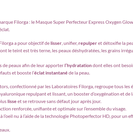
arque Filorga : le Masque Super Perfecteur Express Oxygen Glow
clat.
ilorga a pour objectif de
lisser
, unifier,
repulper
et détoxifie la pe
ont le teint est très terne, les peaux déshydratées, les grains irré
pes de peaux afin de leur apporter
l’hydratation
dont elles ont besoi
uts et booste l’
éclat instantané
de la peau.
rs, confectionné par les Laboratoires Filorga, regroupe tous les 
 hyaluronique repulpant et lissant, un booster d’oxygénation et de 
plus
lisse
et se retrouve sans défaut jour après jour.
ction renforcée, unifiante et optimale sur l’ensemble du visage.
e à l’oeil nu à l’aide de la technologie Photoperfector HD, pour un ef
eaux.