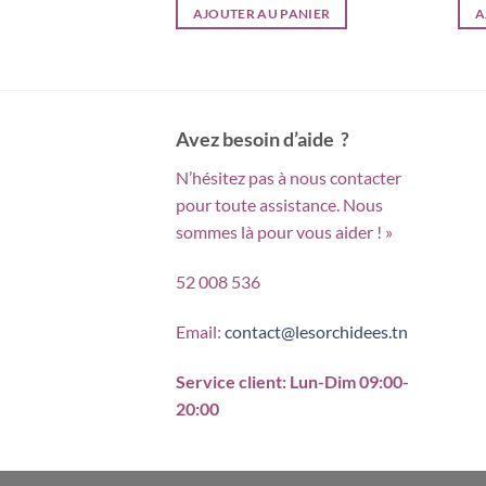
ial
actuel
initial
actuel
PANIER
AJOUTER AU PANIER
A
t :
est :
était :
est :
د.ت 211,000.
د.ت 250,000.
د.ت 35,000.
د.ت 41,000.
Avez besoin d’aide ?
N’hésitez pas à nous contacter
pour toute assistance. Nous
sommes là pour vous aider ! »
52 008 536
Email:
contact@lesorchidees.tn
Service client: Lun-Dim 09:00-
20:00