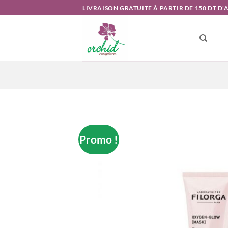
Passer
LIVRAISON GRATUITE À PARTIR DE 150 DT D
au
contenu
Promo !