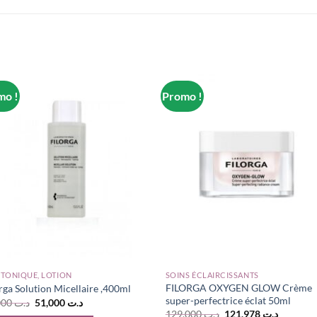
mo !
Promo !
 TONIQUE, LOTION
SOINS ÉCLAIRCISSANTS
FILORGA OXYGEN GLOW Crème
rga Solution Micellaire ,400ml
super-perfectrice éclat 50ml
Le
Le
58,000
د.ت
51,000
د.ت
prix
prix
Le
Le
129,000
د.ت
121,978
د.ت