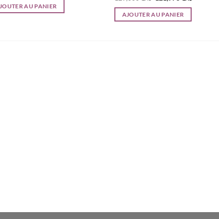
initial
actuel
prix
prix
JOUTER AU PANIER
était :
est :
initial
actuel
AJOUTER AU PANIER
د.ت 51,000.
د.ت 58,000.
était :
est :
د.ت 129,000.