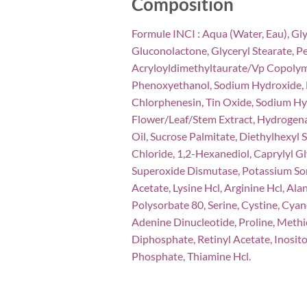
Composition
Formule INCI : Aqua (Water, Eau), Gl
Gluconolactone, Glyceryl Stearate, 
Acryloyldimethyltaurate/Vp Copolymer
Phenoxyethanol, Sodium Hydroxide, Hy
Chlorphenesin, Tin Oxide, Sodium Hya
Flower/Leaf/Stem Extract, Hydrogen
Oil, Sucrose Palmitate, Diethylhexyl 
Chloride, 1,2-Hexanediol, Caprylyl Gl
Superoxide Dismutase, Potassium Sor
Acetate, Lysine Hcl, Arginine Hcl, Ala
Polysorbate 80, Serine, Cystine, Cya
Adenine Dinucleotide, Proline, Meth
Diphosphate, Retinyl Acetate, Inosito
Phosphate, Thiamine Hcl.