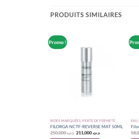
PRODUITS SIMILAIRES
Promo !
Pro
RIDES MARQUÉES, PERTE DE FERMETÉ
EAU,
-MASK 14ML
FILORGA NCTF-REVERSE MAT 50ML
Filo
Le
Le
Le
35,000
د.ت
250,000
د.ت
211,000
د.ت
x
prix
prix
prix