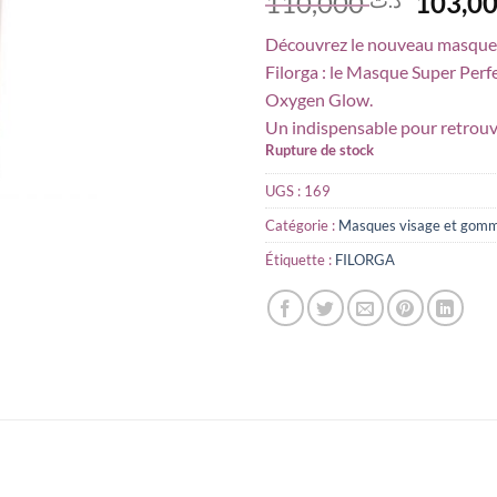
Le
110,000
prix
Découvrez le nouveau masque
initial
Filorga : le Masque Super Perf
était :
Oxygen Glow.
Un indispensable pour retrouver
Rupture de stock
UGS :
169
Catégorie :
Masques visage et gom
Étiquette :
FILORGA