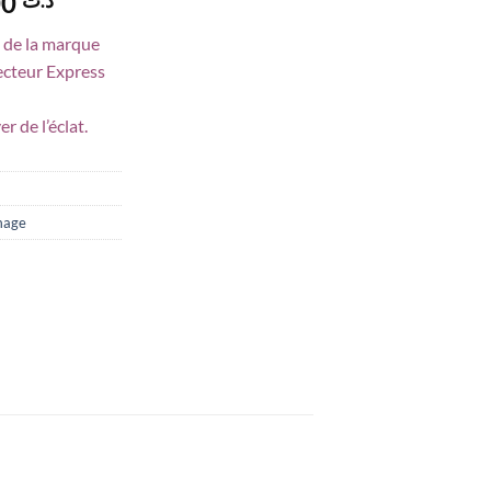
Le
103,000
prix
 de la marque
actuel
ecteur Express
est :
د.ت 103,000.
د.ت 110,000.
 de l’éclat.
mage