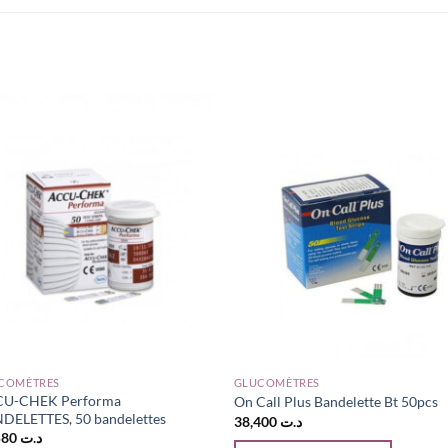
COMÈTRES
GLUCOMÈTRES
U-CHEK Performa
On Call Plus Bandelette Bt 50pcs
DELETTES, 50 bandelettes
38,400
د.ت
47,580
د.ت