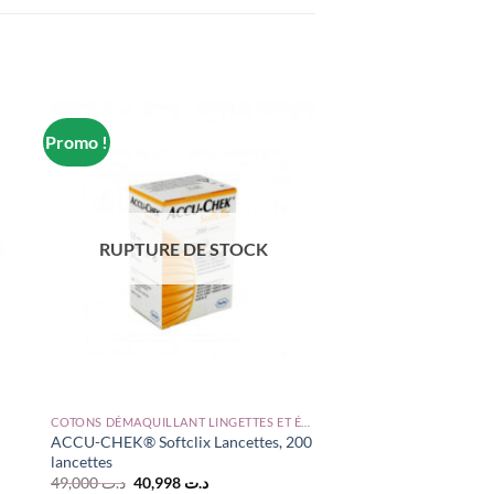
Promo !
RUPTURE DE STOCK
COTONS DÉMAQUILLANT LINGETTES ET ÉPONGES
ACCU-CHEK® Softclix Lancettes, 200
lancettes
Le
Le
49,000
د.ت
40,998
د.ت