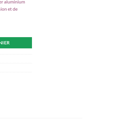
ier aluminium
sion et de
lus
NIER