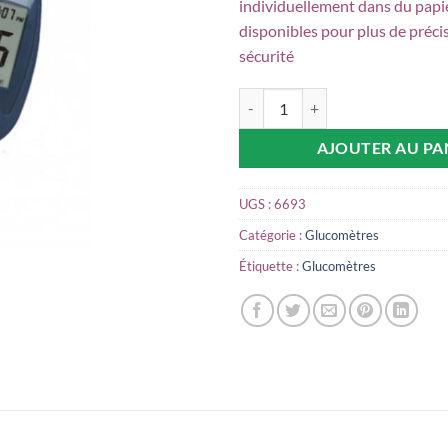
individuellement dans du pap
disponibles pour plus de préci
sécurité
quantité de Glucomètre On Call P
AJOUTER AU PA
UGS :
6693
Catégorie :
Glucomètres
Étiquette :
Glucomètres