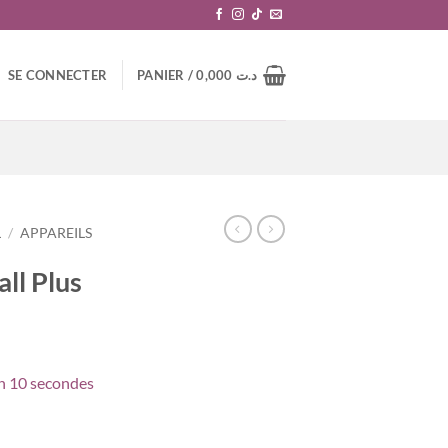
SE CONNECTER
PANIER /
0,000
د.ت
L
/
APPAREILS
ll Plus
en 10 secondes