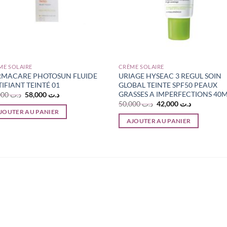
ME SOLAIRE
CRÈME SOLAIRE
MACARE PHOTOSUN FLUIDE
URIAGE HYSEAC 3 REGUL SOIN
IFIANT TEINTÉ 01
GLOBAL TEINTE SPF50 PEAUX
GRASSES A IMPERFECTIONS 40
Le
Le
62,000
د.ت
58,000
د.ت
prix
prix
Le
Le
50,000
د.ت
42,000
د.ت
initial
actuel
prix
prix
JOUTER AU PANIER
était :
est :
initial
actuel
AJOUTER AU PANIER
د.ت 58,000.
د.ت 62,000.
était :
est :
د.ت 42,000.
د.ت 50,000.