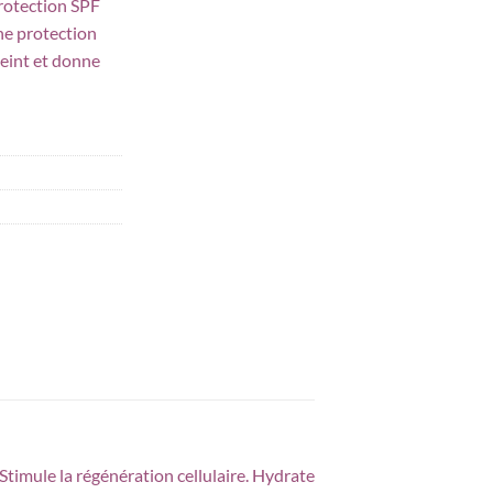
rotection SPF
actuel
une protection
est :
teint et donne
د.ت 54,000.
د.ت 57,000.
Stimule la régénération cellulaire. Hydrate