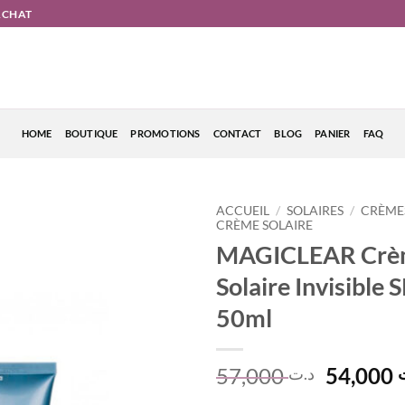
'ACHAT
HOME
BOUTIQUE
PROMOTIONS
CONTACT
BLOG
PANIER
FAQ
ACCUEIL
/
SOLAIRES
/
CRÈMES
CRÈME SOLAIRE
MAGICLEAR Crè
Solaire Invisible 
50ml
Le
57,000
54,000
د.ت
prix