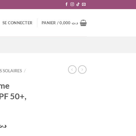
SE CONNECTER
PANIER /
0,000
د.ت
 SOLAIRES
/
me
SPF 50+,
Le
د.ت
prix