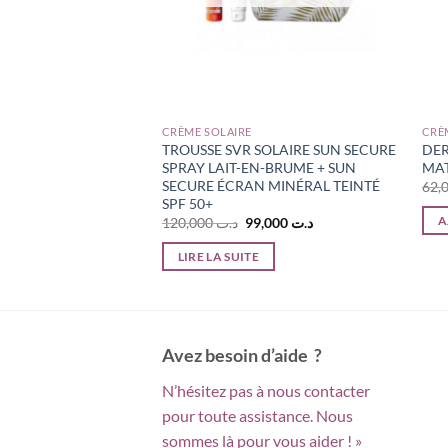
CRÈME SOLAIRE
CRÈ
O VISAGE FOND DE
TROUSSE SVR SOLAIRE SUN SECURE
DER
+ SAND 30ML
SPRAY LAIT-EN-BRUME + SUN
MAT
SECURE ÉCRAN MINÉRAL TEINTÉ
Le
34,000
د.ت
x
prix
SPF 50+
ial
actuel
Le
Le
A
120,000
د.ت
99,000
د.ت
t :
est :
prix
prix
د.ت 34,000.
د.ت 43,000.
initial
actuel
LIRE LA SUITE
était :
est :
د.ت 99,000.
د.ت 120,000.
Avez besoin d’aide ?
N’hésitez pas à nous contacter
pour toute assistance. Nous
sommes là pour vous aider ! »