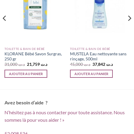
TOILETTE & BAIN DE BÉBÉ
TOILETTE & BAIN DE BÉBÉ
KLORANE Bébé Savon Surgras,
MUSTELA Eau nettoyante sans
250 gr
rinçage, 500ml
Le
Le
Le
Le
31,000
د.ت
21,759
د.ت
45,000
د.ت
37,842
د.ت
prix
prix
prix
prix
initial
actuel
initial
actuel
AJOUTER AU PANIER
AJOUTER AU PANIER
était :
est :
était :
est :
د.ت 37,842.
د.ت 45,000.
د.ت 21,759.
د.ت 31,000.
د.ت 36,991.
Avez besoin d’aide ?
N’hésitez pas à nous contacter pour toute assistance. Nous
sommes là pour vous aider ! »
52 008 536