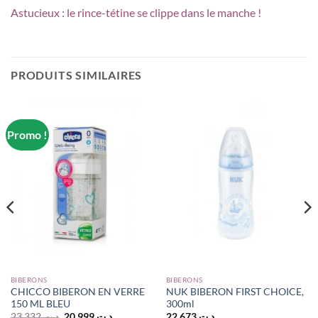
Astucieux : le rince-tétine se clippe dans le manche !
PRODUITS SIMILAIRES
Promo !
BIBERONS
BIBERONS
CHICCO BIBERON EN VERRE
NUK BIBERON FIRST CHOICE,
150 ML BLEU
300ml
Le
Le
23,332
د.ت
20,999
د.ت
22,673
د.ت