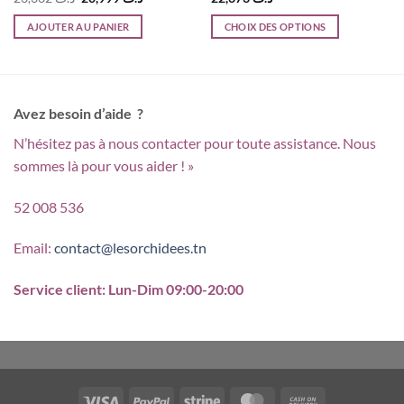
prix
prix
initial
actuel
AJOUTER AU PANIER
CHOIX DES OPTIONS
était :
est :
د.ت 20,999.
د.ت 23,332.
د.ت 10,345.
Ce
produit
a
plusieurs
Avez besoin d’aide ?
variations.
N’hésitez pas à nous contacter pour toute assistance. Nous
Les
options
sommes là pour vous aider ! »
peuvent
être
52 008 536
choisies
sur
Email:
contact@lesorchidees.tn
la
page
Service client: Lun-Dim 09:00-20:00
du
produit
Visa
PayPal
Stripe
MasterCard
Cash