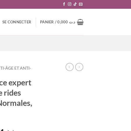
SE CONNECTER
PANIER /
0,000
د.ت
TI-ÂGE ET ANTI-
ce expert
 rides
Normales,
د.ت