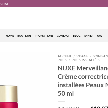
'ACHAT
HOME
BOUTIQUE
PROMOTIONS
CONTACT
BLOG
PANIER
FAQ
ACCUEIL
/
VISAGE
/
SOINS AN
RIDES
/
RIDES INSTALLÉES
NUXE Merveillan
Crème correctrice
installées Peaux 
50 ml
د.ت