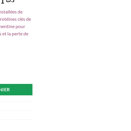
Le
118,371
prix
nstallées de
actuel
protéines clés de
est :
vimentine pour
د.ت 118,371.
د.ت 147,963.
s et la perte de
pert Crème correctrice rides installées Peaux Normales, 50 ml
NIER