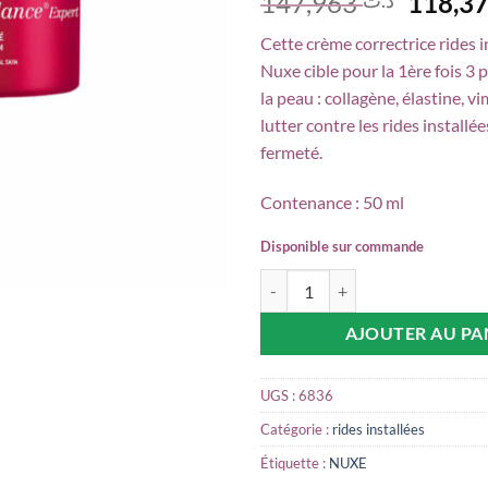
Le
147,963
prix
Cette crème correctrice rides i
initial
Nuxe cible pour la 1ère fois 3 
était :
la peau : collagène, élastine, 
lutter contre les rides installée
fermeté.
Contenance : 50 ml
Disponible sur commande
quantité de NUXE Merveillance ex
AJOUTER AU PA
UGS :
6836
Catégorie :
rides installées
Étiquette :
NUXE