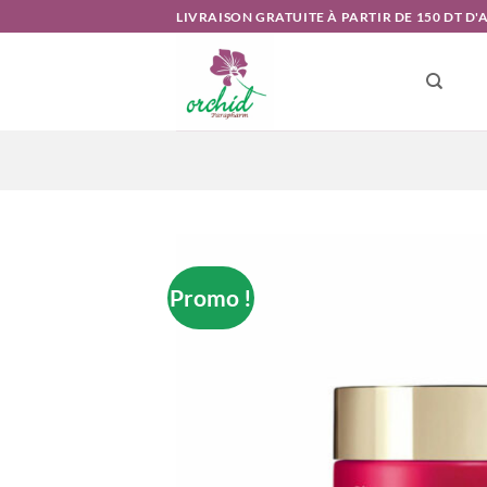
Passer
LIVRAISON GRATUITE À PARTIR DE 150 DT D
au
contenu
Promo !