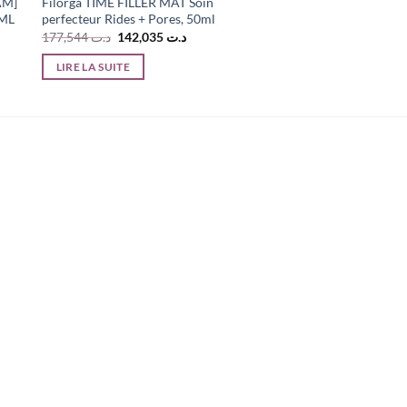
AM]
Filorga TIME FILLER MAT Soin
ML
perfecteur Rides + Pores, 50ml
Le
Le
177,544
د.ت
142,035
د.ت
prix
prix
initial
actuel
LIRE LA SUITE
était :
est :
د.ت 142,035.
د.ت 177,544.
د.ت 158,000.