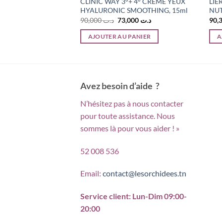
FLUIDE EFFET
CLINIC WAY 3°+ 4° CREME YEUX
LIE
HYALURONIC SMOOTHING, 15ml
NUT
Le
Le
Le
125,000
د.ت
90,000
د.ت
73,000
د.ت
ix
prix
prix
prix
tial
actuel
initial
actuel
PANIER
AJOUTER AU PANIER
A
it :
est :
était :
est :
د.ت 73,000.
د.ت 90,000.
د.ت 125,000.
د.ت 141,486.
Avez besoin d’aide ?
N’hésitez pas à nous contacter
pour toute assistance. Nous
sommes là pour vous aider ! »
52 008 536
Email:
contact@lesorchidees.tn
Service client: Lun-Dim 09:00-
20:00