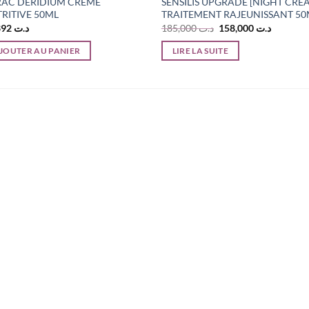
RAC DÉRIDIUM CRÈME
SENSILIS UPGRADE [NIGHT CRE
RITIVE 50ML
TRAITEMENT RAJEUNISSANT 50
Le
Le
90,392
د.ت
185,000
د.ت
158,000
د.ت
prix
prix
initial
actuel
JOUTER AU PANIER
LIRE LA SUITE
était :
est :
د.ت 185,000.