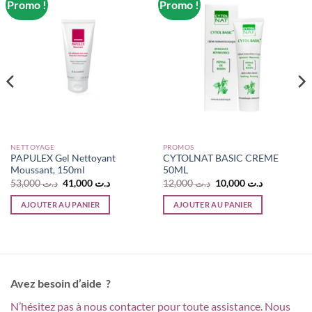
Promo !
Promo !
NETTOYAGE
PROMOS
PAPULEX Gel Nettoyant
CYTOLNAT BASIC CREME
Moussant, 150ml
50ML
Le
Le
Le
Le
53,000
د.ت
41,000
د.ت
12,000
د.ت
10,000
د.ت
prix
prix
prix
prix
initial
actuel
initial
actuel
AJOUTER AU PANIER
AJOUTER AU PANIER
était :
est :
était :
est :
د.ت 10,000.
د.ت 12,000.
د.ت 41,000.
د.ت 53,000.
د.ت 15,000.
Avez besoin d’aide ?
N’hésitez pas à nous contacter pour toute assistance. Nous