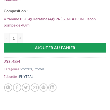
Composition :
Vitamine B5 (5g) Kératine (4g) PRÉSENTATION Flacon
pompe de 40 ml
quantité de PACK PHYTÉAL SOINS LISSANTS À LA KÉRATINE
AJOUTER AU PANIER
UGS :
4554
Catégories :
coffrets
,
Promos
Étiquette :
PHYTÉAL