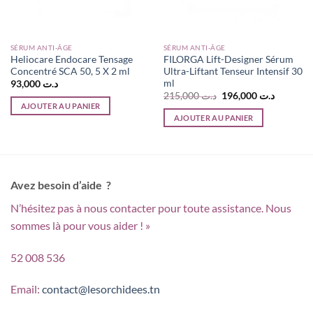
SÉRUM ANTI-ÂGE
SÉRUM ANTI-ÂGE
Heliocare Endocare Tensage
FILORGA Lift-Designer Sérum
Concentré SCA 50, 5 X 2 ml
Ultra-Liftant Tenseur Intensif 30
ml
93,000
د.ت
Le
Le
215,000
د.ت
196,000
د.ت
prix
prix
AJOUTER AU PANIER
initial
actuel
AJOUTER AU PANIER
était :
est :
د.ت 215,000.
Avez besoin d’aide ?
N’hésitez pas à nous contacter pour toute assistance. Nous
sommes là pour vous aider ! »
52 008 536
Email:
contact@lesorchidees.tn