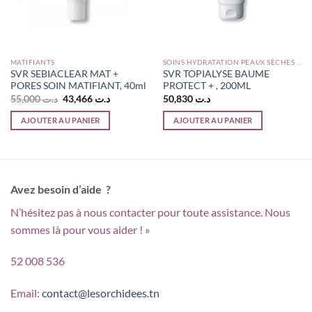
MATIFIANTS
SOINS HYDRATATION PEAUX SÈCHES ET ATOPIQUES
SVR SEBIACLEAR MAT +
SVR TOPIALYSE BAUME
PORES SOIN MATIFIANT, 40ml
PROTECT + , 200ML
Le
Le
55,000
د.ت
43,466
د.ت
50,830
د.ت
prix
prix
initial
actuel
AJOUTER AU PANIER
AJOUTER AU PANIER
était :
est :
د.ت 43,466.
د.ت 55,000.
د.ت 36,900.
Avez besoin d’aide ?
N’hésitez pas à nous contacter pour toute assistance. Nous
sommes là pour vous aider ! »
52 008 536
Email:
contact@lesorchidees.tn