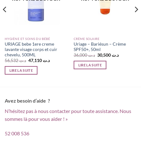
HYGIÈNE ET SOINS DU BÉBÉ
CRÈME SOLAIRE
URIAGE bebe 1ere creme
Uriage – Bariésun – Crème
lavante visage corps et cuir
SPF50+, 50ml
chevelu, 500ML
Le
Le
36,000
د.ت
30,500
د.ت
prix
prix
Le
Le
56,532
د.ت
47,110
د.ت
initial
actuel
prix
prix
LIRE LA SUITE
était :
est :
initial
actuel
LIRE LA SUITE
د.ت 30,500.
د.ت 36,000.
د.ت 44,000.
était :
est :
د.ت 47,110.
د.ت 56,532.
Avez besoin d’aide ?
N’hésitez pas à nous contacter pour toute assistance. Nous
sommes là pour vous aider ! »
52 008 536