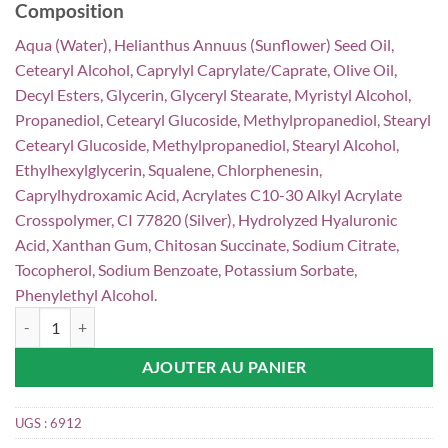
Composition
Aqua (Water), Helianthus Annuus (Sunflower) Seed Oil,
Cetearyl Alcohol, Caprylyl Caprylate/Caprate, Olive Oil,
Decyl Esters, Glycerin, Glyceryl Stearate, Myristyl Alcohol,
Propanediol, Cetearyl Glucoside, Methylpropanediol, Stearyl
Cetearyl Glucoside, Methylpropanediol, Stearyl Alcohol,
Ethylhexylglycerin, Squalene, Chlorphenesin,
Caprylhydroxamic Acid, Acrylates C10-30 Alkyl Acrylate
Crosspolymer, CI 77820 (Silver), Hydrolyzed Hyaluronic
Acid, Xanthan Gum, Chitosan Succinate, Sodium Citrate,
Tocopherol, Sodium Benzoate, Potassium Sorbate,
Phenylethyl Alcohol.
quantité de Noreva Cicadiane Crème Réparatrice Apaisante, 40 ml
AJOUTER AU PANIER
UGS :
6912