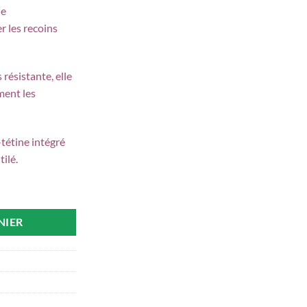
ue
r les recoins
 résistante, elle
ment les
-tétine intégré
ilé.
1 avec Embout Éponge
NIER