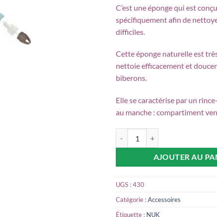
C’est une éponge qui est conç
spécifiquement afin de nettoye
difficiles.
Cette éponge naturelle est très
nettoie efficacement et douce
biberons.
Elle se caractérise par un rince
au manche : compartiment vent
quantité de NUK Goupillon 2 en 
AJOUTER AU PA
UGS :
430
Catégorie :
Accessoires
Étiquette :
NUK