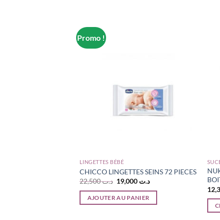
Promo !
LINGETTES BÉBÉ
SUC
NUK
LASSIC 6-18M
CHICCO LINGETTES SEINS 72 PIECES
BOI
Le
Le
22,500
د.ت
19,000
د.ت
prix
prix
initial
actuel
PANIER
AJOUTER AU PANIER
était :
est :
C
د.ت 19,000.
د.ت 22,500.
Ce