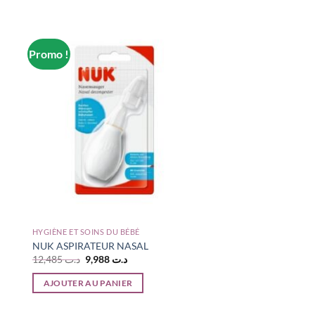
Promo !
HYGIÈNE ET SOINS DU BÉBÉ
NUK ASPIRATEUR NASAL
Le
Le
12,485
د.ت
9,988
د.ت
prix
prix
initial
actuel
AJOUTER AU PANIER
était :
est :
د.ت 9,988.
د.ت 12,485.