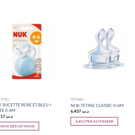
ETTES
TÉTINES
 SUCETTE ROSE ET BLEU +
NUK TETINE CLASSIC 0-6M
TE 0-6M
6,437
د.ت
12,317
د.ت
AJOUTER AU PANIER
HOIX DES OPTIONS