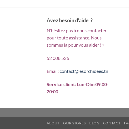
prod
a
plus
Avez besoin d’aide ?
vari
N’hésitez pas à nous contacter
Les
pour toute assistance. Nous
opti
sommes là pour vous aider ! »
peu
être
52 008 536
choi
sur
Email:
contact@lesorchidees.tn
la
pag
Service client: Lun-Dim 09:00-
du
20:00
prod
ABOUT
OUR STORES
BLOG
CONTACT
FA