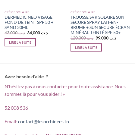
CRÈME SOLAIRE
CRÈME SOLAIRE
DERMEDIC NEO VISAGE
TROUSSE SVR SOLAIRE SUN
FOND DE TEINT SPF 50 +
SECURE SPRAY LAIT-EN-
SAND 30ML
BRUME + SUN SECURE ÉCRAN
MINÉRAL TEINTÉ SPF 50+
Le
Le
43,000
د.ت
34,000
د.ت
prix
prix
Le
Le
120,000
د.ت
99,000
د.ت
initial
actuel
prix
prix
LIRE LA SUITE
était :
est :
initial
actuel
LIRE LA SUITE
د.ت 34,000.
د.ت 43,000.
د.ت 34,000.
était :
est :
د.ت 120,000.
Avez besoin d’aide ?
N’hésitez pas à nous contacter pour toute assistance. Nous
sommes là pour vous aider ! »
52 008 536
Email:
contact@lesorchidees.tn