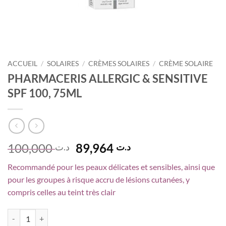
ACCUEIL
/
SOLAIRES
/
CRÈMES SOLAIRES
/
CRÈME SOLAIRE
PHARMACERIS ALLERGIC & SENSITIVE
SPF 100, 75ML
Le
Le
100,000
89,964
د.ت
د.ت
prix
prix
Recommandé pour les peaux délicates et sensibles, ainsi que
initial
actuel
pour les groupes à risque accru de lésions cutanées, y
était :
est :
compris celles au teint très clair
د.ت 89,964.
د.ت 100,000.
quantité de PHARMACERIS ALLERGIC & SENSITIVE SPF 100, 75ML