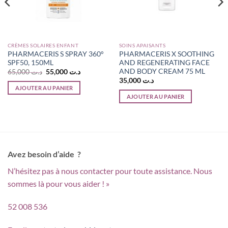
CRÈMES SOLAIRES ENFANT
SOINS APAISANTS
PHARMACERIS S SPRAY 360°
PHARMACERIS X SOOTHING
SPF50, 150ML
AND REGENERATING FACE
AND BODY CREAM 75 ML
Le
Le
65,000
د.ت
55,000
د.ت
prix
prix
35,000
د.ت
initial
actuel
AJOUTER AU PANIER
était :
est :
AJOUTER AU PANIER
د.ت 55,000.
د.ت 65,000.
د.ت 28,000.
Avez besoin d’aide ?
N’hésitez pas à nous contacter pour toute assistance. Nous
sommes là pour vous aider ! »
52 008 536